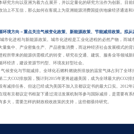
本研究方向以亚洲为着力点展开，并以定量化的研究方法作为创新。目前
政治上不互信，那么如何在客观上为亚洲能源消费国提供地缘经济通道和
源环境方向－重点关注气候变化政策、新能源政策、节能减排政策。拟从
市化进程与新能源政策。城市化进程是工业化进程的必然产物，而城市
大量集中、产业密集生产、产品密集消费，而这种经济社会发展模式的背
进程所带来的能源供需模式的转变，研究在交通、建筑、服务业等领域新
循环经济，建设资源节约型、环境友好型社会。
候变化与节能减排。全球化石燃料燃烧所排放的温室气体占到了全球排
第二大CO2排放国，预计到2015年更将超越美国，成为全球最大的CO
没有减排任务。但这已经成为美国不加入京都议定书的最大口实。2012
在现有京都议定书框架下通过清洁发展机制等参与国际减排，是需要有系
有多大，需要怎样的财政税收政策的支持，这些都亟待研究。