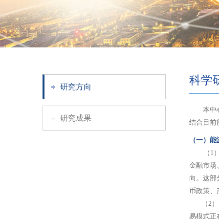
科学
研究方向
本中心希
研究成果
结合目前
（一）能
（1）能
金融市场
向。这部
币政策、
（2）能
易模式正