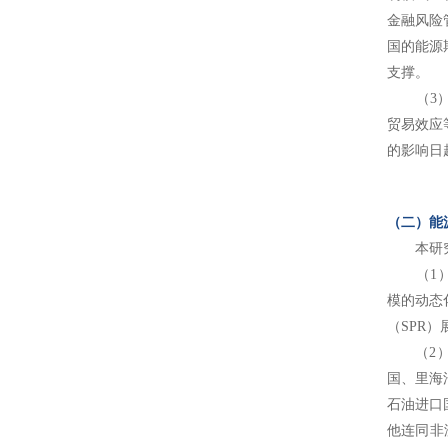
金融风险
国的能源
支撑。
（3）能
贸易效应
的影响日
（二）能
本研究方
（1）中
模的动态
（SPR
（2）亚
国、里海
石油进口
他连同非