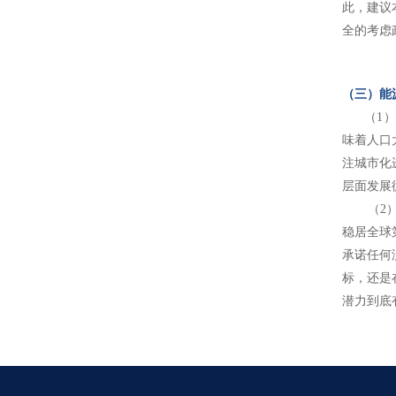
此，建议
全的考虑
（三）能
（1）城
味着人口
注城市化
层面发展
（2）气
稳居全球
承诺任何
标，还是
潜力到底