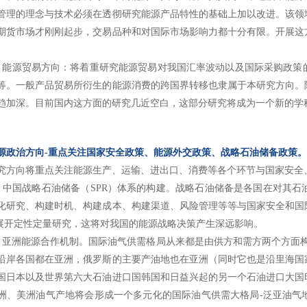
管理的理念与技术必须在透彻研究能源产品特性的基础上加以改进。该领
期货市场才刚刚起步，交易品种和对国际市场影响力都十分有限。开展这
源贸易方向：将着重研究能源贸易对我国汇率波动以及国际采购政策的
等。一般产品贸易所衍生的能源消费的跨国界转移也隶属于本研究方向。
趋加深。目前国内这方面的研究几近空白，这部分研究将成为一个新的学
源政治方向-重点关注国家安全政策、能源外交政策、战略石油储备政策。
向将重点关注能源生产、运输、进出口、消费等各个环节与国家安全、
国战略石油储备（SPR）体系的构建。战略石油储备是各国在对其石
化研究、构建时机、构建成本、构建渠道、风险管理等等与国家安全和国
）展开定性定量研究，这将对我国的能源战略决策产生深远影响。
洲能源合作机制。国际油气供需格局从来都是由供方和需方两个方面构
沿岸各国都在亚洲，俄罗斯的主要产油地也在亚洲（同时它也是沿里海国
国日本以及世界第六大石油进口国韩国和日益兴起的另一个石油进口大国
洲、美洲油气产地将会形成一个多元化的国际油气供需大格局-泛亚油气